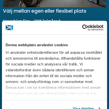
Välj mellan egen eller flexibel plats
Coworking Flex – 2195 kr/månad
Arbete från ledig plats vid skrivbord, lounge eller annan
tillgänglig plats. Platsen måste lämnas ren från material vid
arbetsdagens slut.
Denna webbplats använder cookies
Private Desk – 4675 kr/månad
Vi använder enhetsidentifierare för att anpassa innehållet
Du får ett eget skrivbord och kan lämna kvar material och
och annonserna till användarna, tillhandahålla funktioner
utrustning om du vill. För dig som har regelbundet behov av
för sociala medier och analysera vår trafik. Vi
samma kontorsplats.
vidarebefordrar även sådana identifierare och annan
information från din enhet till de sociala medier och
Tillvalsmöjligheter och enstaka tjänster
annons- och analysföretag som vi samarbetar med.
Låsbart skåp: 195:-/månad
Dessa kan i sin tur kombinera informationen med annan
Företagsadress: 545:-/månad
information som du har tillhandahållit eller som de har
samlat in när du har använt deras tjänster.
Villkor
Ingen bindningstid. Uppsägningstid 3 kalendermånader.
Visa detaljer