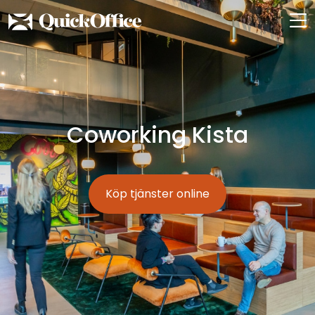
Hoppa
till
innehåll
Coworking Kista
Köp tjänster online