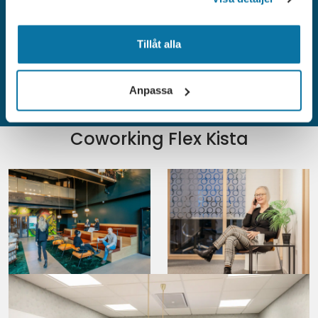
Fakturering sker kvartalsvis i förskott.
Mötesrum debiteras per timme. För mer info om priser se
Tillåt alla
våra
mötesrum i Kista
Samtliga priser är ex. moms.
Anpassa
Coworking Flex Kista