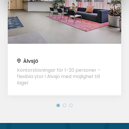
Älvsjö
Kontorslösningar för 1–20 personer –
flexibla ytor i Älvsjö med möjlighet till
lager