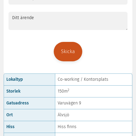
epost
(Obligatoriskt)
Ditt
ärende
Lokaltyp
Co-working / Kontorsplats
2
Storlek
150m
Gatuadress
Varuvägen 9
Ort
Älvsjö
Hiss
Hiss finns