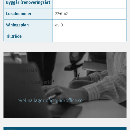
Byggår (renoveringsår)
Lokalnummer
22:6-42
Våningsplan
av 0
Tillträde
Kontakt
Evelina Lagerlöf
Uthyrare
evelina.lagerlof@quickoffice.se