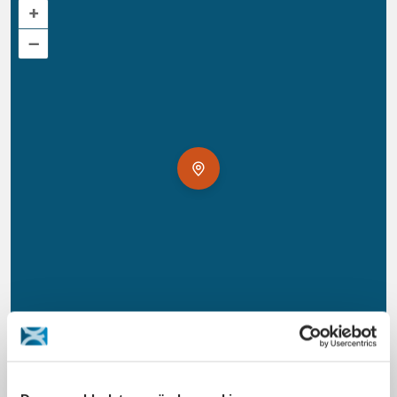
+
–
© MapTiler
©
OpenStreetMap
contributors.
Address