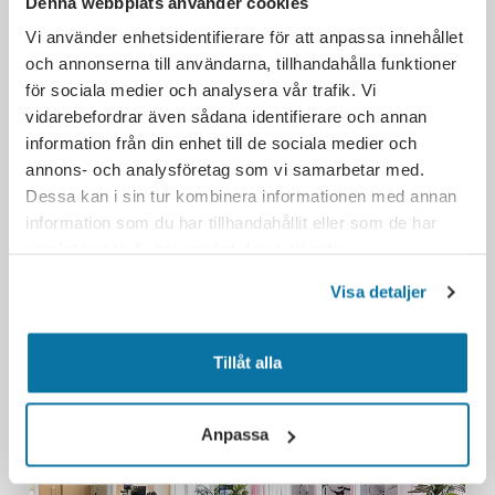
Denna webbplats använder cookies
Varuvägen 9 125 30 Älvsjö
Vi använder enhetsidentifierare för att anpassa innehållet
och annonserna till användarna, tillhandahålla funktioner
Telefon
för sociala medier och analysera vår trafik. Vi
vidarebefordrar även sådana identifierare och annan
E-post
information från din enhet till de sociala medier och
info@quickoffice.se
annons- och analysföretag som vi samarbetar med.
Dessa kan i sin tur kombinera informationen med annan
information som du har tillhandahållit eller som de har
samlat in när du har använt deras tjänster.
Visa detaljer
Liknande kontor/nära kontor
Tillåt alla
Anpassa