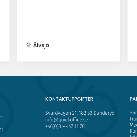
Älvsjö
KONTAKTUPPGIFTER
PA
Sam
Svärdvägen 21, 182 33 Danderyd
r
Fra
info@quickoffice.se
Me
+46(0)8 – 447 11 70
or
Kun