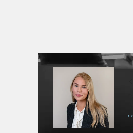
K
E
U
ev