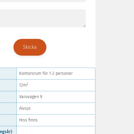
(Obligatoriskt)
Ditt
ärende
Kontorsrum för 1-2 personer
2
12m
Varuvägen 9
Älvsjö
Hiss finns
ingsår)