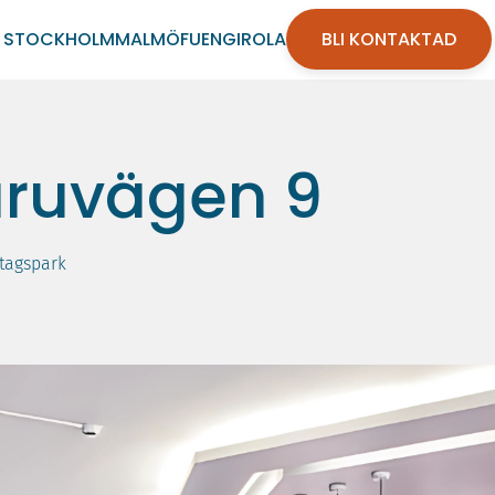
STOCKHOLM
MALMÖ
FUENGIROLA
BLI KONTAKTAD
aruvägen 9
etagspark