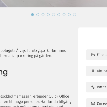
 beläget i Älvsjö företagspark. Här finns
lternativt parkering på gården.
ng
Ditt
namn
 Stockholmsmässan, erbjuder Quick Office
r en till tjugo personer. Här får du tillgång
 lounger och mötesrum utrustade med