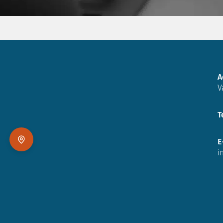
A
V
T
E
i