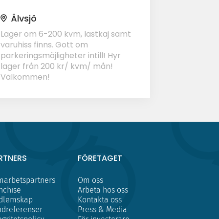
Älvsjö
Lager om 6-200 kvm, lastkaj samt
varuhiss finns. Gott om
parkeringsmöjligheter intill! Hyr
lager från 200 kr/ kvm/ mån!
Välkommen!
RTNERS
FÖRETAGET
arbetspartners
Om oss
nchise
Arbeta hos oss
dlemskap
Kontakta oss
dreferenser
Press & Media