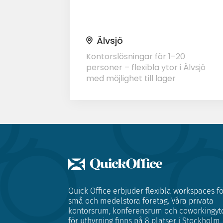
Älvsjö
Kontorslösningar för 1–20
personer – flexibla ytor i Älvsjö
med möjlighet till lager
Quick Office erbjuder flexibla workspaces fö
små och medelstora företag. Våra privata
kontorsrum, konferensrum och coworkingyt
för uthyrning finns på 8 platser i Stockholm,