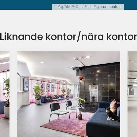
© MapTiler
©
OpenStreetMap
contributors.
Liknande kontor/nära konto