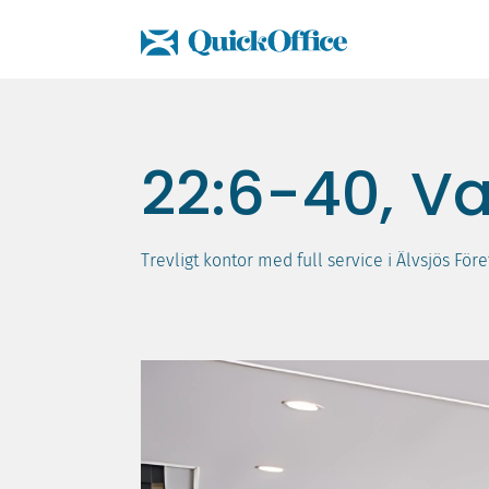
Hoppa
till
innehåll
22:6-40, V
Trevligt kontor med full service i Älvsjös För