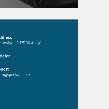
ddress
aruvägen 9 125 30 Älvsjö
elefon
-post
nfo@quickoffice.se