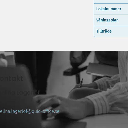
Lokalnummer
Våningsplan
Tillträde
ontakt
velina Lagerlöf
thyrare
elina.lagerlof@quickoffice.se