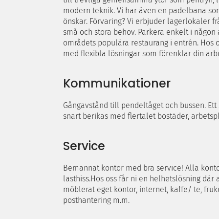
modern teknik. Vi har även en padelbana som
önskar. Förvaring? Vi erbjuder lagerlokaler
små och stora behov. Parkera enkelt i någon a
områdets populära restaurang i entrén. Hos os
med flexibla lösningar som förenklar din arb
Kommunikationer
Gångavstånd till pendeltåget och bussen. E
snart berikas med flertalet bostäder, arbetsp
Service
Bemannat kontor med bra service! Alla kontor
lasthiss.Hos oss får ni en helhetslösning där a
möblerat eget kontor, internet, kaffe/ te, fru
posthantering m.m.