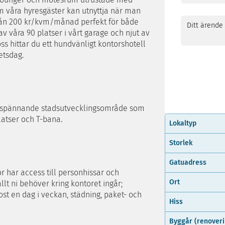
 våra hyresgäster kan utnyttja när man
 från 200 kr/kvm/månad perfekt för både
v våra 90 platser i vårt garage och njut av
s hittar du ett hundvänligt kontorshotell
etsdag.
tt spännande stadsutvecklingsområde som
latser och T-bana.
Lokaltyp
Storlek
Gatuadress
 har access till personhissar och
Ort
llt ni behöver kring kontoret ingår;
kost en dag i veckan, städning, paket- och
Hiss
Byggår (renover