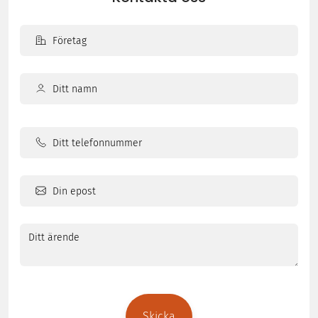
Företag
Ditt
namn
Ditt
(Obligatoriskt)
namn
Ditt
telefonnummer
Din
epost
(Obligatoriskt)
Ditt
ärende