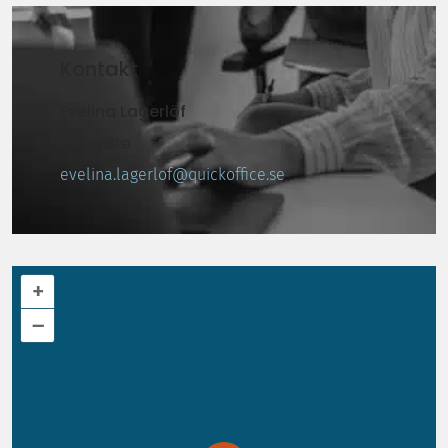
Kontakt
Evelina Lagerlöf
Uthyrare
evelina.lagerlof@quickoffice.se
+
–