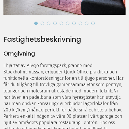
Fastighetsbeskrivning
Omgivning
I hjärtat av Älvsjö företagspark, granne med
Stockholmsmässan, erbjuder Quick Office praktiska och
funktionella kontorslösningar för en till tjugo personer. Här
får du tillgång till trevliga gemensamma ytor som pentryn,
lounger och mötesrum utrustade med modern teknik. Vi
har även en padelbana som våra hyresgäster kan utnyttja
när man önskar. Förvaring? Vi erbjuder lagerlokaler från
200 kr/kvm/månad perfekt för både små och stora behov.
Parkera enkelt i någon av våra 90 platser i vårt garage och
njut av områdets populära restaurang i entrén. Hos oss
hittar du ett hundvänligt kontorshotell med flexibla