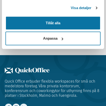
Älvsjö
Visa detaljer
Kontorslösningar för 1–20 personer –
flexibla ytor i Älvsjö med möjlighet till
lager
Tillåt alla
Anpassa
Quick Office erbjuder flexibla workspaces för små och
medelstora företag. Våra privata kontorsrum,
konferensrum och coworkingytor för uthyrning finns på 8
platser i Stockholm, Malmö och Fuengirola.