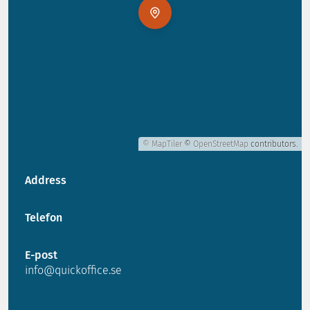
© MapTiler
©
OpenStreetMap
contributors.
Address
Telefon
E-post
info@quickoffice.se