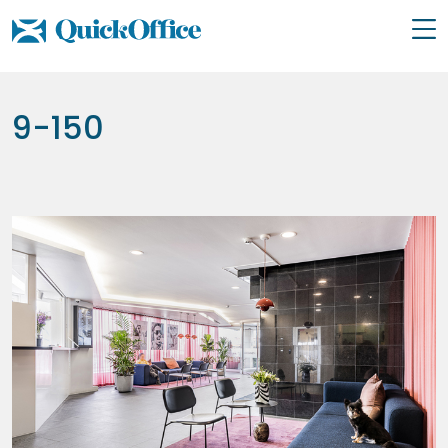
Hoppa
till
9-150
innehåll