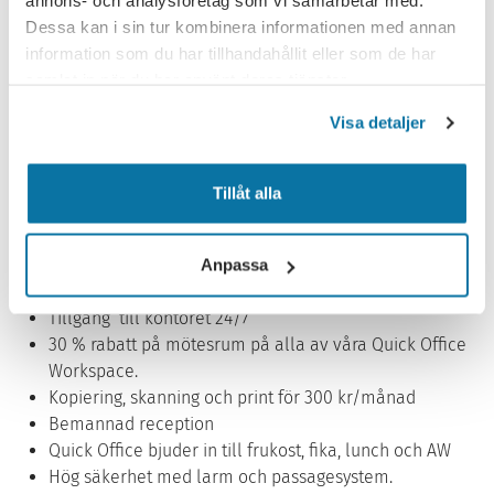
annons- och analysföretag som vi samarbetar med.
Dessa kan i sin tur kombinera informationen med annan
information som du har tillhandahållit eller som de har
samlat in när du har använt deras tjänster.
Visa detaljer
Detta ingår i våra coworking
Tillåt alla
tjänster
Medlemskap hos Quick Office inklusive Quick Office
Anpassa
AnyWhere
Tillgång till kontoret 24/7
30 % rabatt på mötesrum på alla av våra Quick Office
Workspace.
Kopiering, skanning och print för 300 kr/månad
Bemannad reception
Quick Office bjuder in till frukost, fika, lunch och AW
Hög säkerhet med larm och passagesystem.