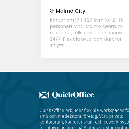
Malmö City
Kontor om 17 till 27 kvm för 2- 15
personer! Mitt i Malmö centrum –
möblerat, fullservice och access
24/7. Flexibla avtal och klart för
inflytt!
Quick Office erbjuder flexibla workspaces fö
små och medelstora företag. Våra privata
kontorsrum, konferensrum och coworkingyt
för uthyrning finns på 8 platser i Stockholm,