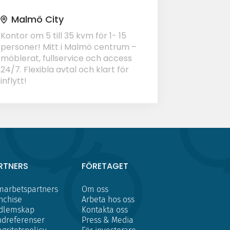
Malmö City
Kontor om 5 till 35 kvm för 1- 15
personer! Mitt i Malmö centrum –
möblerat, fullservice och access
24/7. Flexibla avtal och klart för
inflytt!
RTNERS
FÖRETAGET
arbetspartners
Om oss
nchise
Arbeta hos oss
dlemskap
Kontakta oss
dreferenser
Press & Media