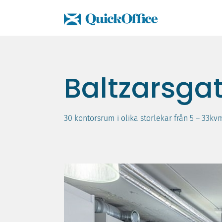
Hoppa
till
innehåll
Baltzarsga
30 kontorsrum i olika storlekar från 5 – 33kv