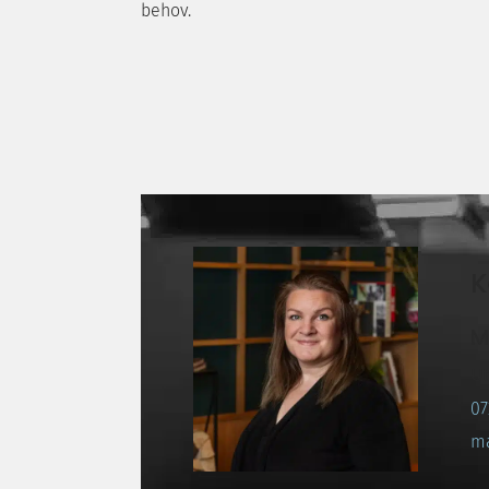
behov.
K
M
U
07
ma