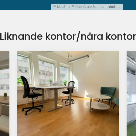
© MapTiler
©
OpenStreetMap
contributors.
Liknande kontor/nära konto