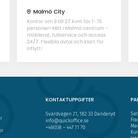
Malmö City
Kontor om 9 till 27 kvm för 1- 15
personer! Mitt i Malmö centrum –
möblerat, fullservice och access
24/7. Flexibla avtal och klart för
inflytt!
KONTAKTUPPGIFTER
PA
Sam
Svärdvägen 21, 182 33 Danderyd
r
Fra
info@quickoffice.se
Me
+46(0)8 – 447 11 70
or
Kun