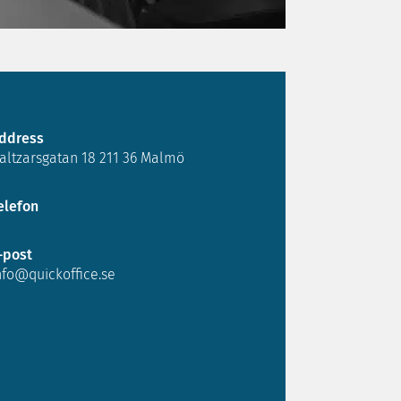
ddress
altzarsgatan 18 211 36 Malmö
elefon
-post
nfo@quickoffice.se