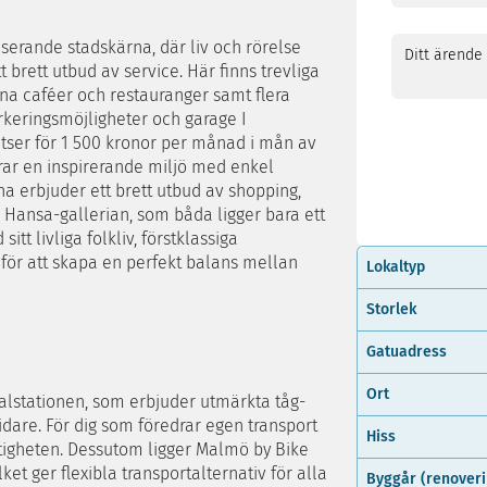
serande stadskärna, där liv och rörelse
rett utbud av service. Här finns trevliga
ina caféer och restauranger samt flera
arkeringsmöjligheter och garage I
latser för 1 500 kronor per månad i mån av
rar en inspirerande miljö med enkel
na erbjuder ett brett utbud av shopping,
h Hansa-gallerian, som båda ligger bara ett
tt livliga folkliv, förstklassiga
 för att skapa en perfekt balans mellan
Lokaltyp
Storlek
Gatuadress
Ort
lstationen, som erbjuder utmärkta tåg-
idare. För dig som föredrar egen transport
Hiss
stigheten. Dessutom ligger Malmö by Bike
ket ger flexibla transportalternativ för alla
Byggår (renover