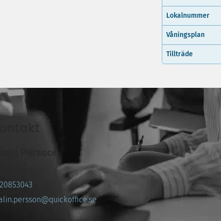
Lokalnummer
Våningsplan
Tillträde
ontakt
alin Persson
thyrare
20853043
lin.persson@quickoffice.se