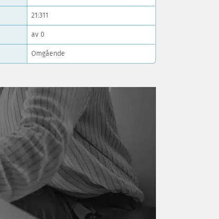
21:311
av 0
Omgående