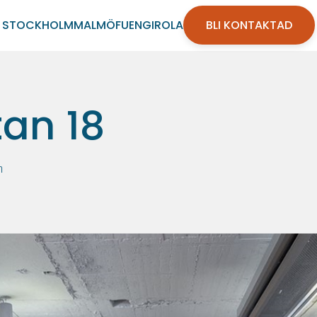
STOCKHOLM
MALMÖ
FUENGIROLA
BLI KONTAKTAD
tan 18
m