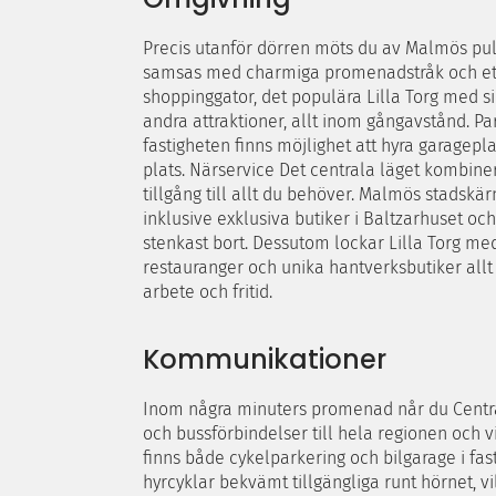
Precis utanför dörren möts du av Malmös pul
samsas med charmiga promenadstråk och ett b
shoppinggator, det populära Lilla Torg med s
andra attraktioner, allt inom gångavstånd. P
fastigheten finns möjlighet att hyra garagep
plats. Närservice Det centrala läget kombine
tillgång till allt du behöver. Malmös stadskär
inklusive exklusiva butiker i Baltzarhuset oc
stenkast bort. Dessutom lockar Lilla Torg med si
restauranger och unika hantverksbutiker allt
arbete och fritid.
Kommunikationer
Inom några minuters promenad når du Centra
och bussförbindelser till hela regionen och v
finns både cykelparkering och bilgarage i fa
hyrcyklar bekvämt tillgängliga runt hörnet, vil