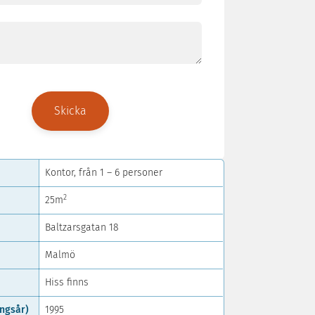
(Obligatoriskt)
Ditt
ärende
Kontor, från 1 – 6 personer
2
25m
Baltzarsgatan 18
Malmö
Hiss finns
ingsår)
1995