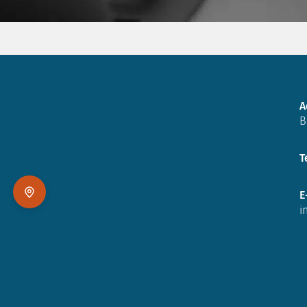
A
B
T
E
i