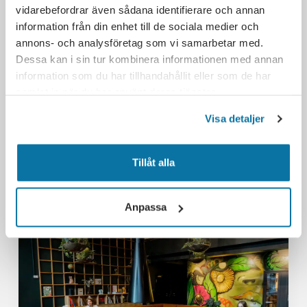
vidarebefordrar även sådana identifierare och annan
information från din enhet till de sociala medier och
Telefon
annons- och analysföretag som vi samarbetar med.
Dessa kan i sin tur kombinera informationen med annan
E-post
information som du har tillhandahållit eller som de har
info@quickoffice.se
samlat in när du har använt deras tjänster.
Visa detaljer
Tillåt alla
Liknande kontor/nära kontor
Anpassa