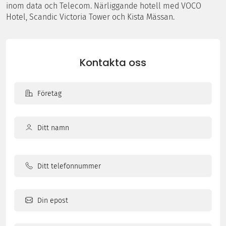
inom data och Telecom. Närliggande hotell med VOCO
Hotel, Scandic Victoria Tower och Kista Mässan.
Kontakta oss
Företag
Ditt
namn
Ditt
(Obligatoriskt)
namn
Ditt
telefonnummer
Din
epost
(Obligatoriskt)