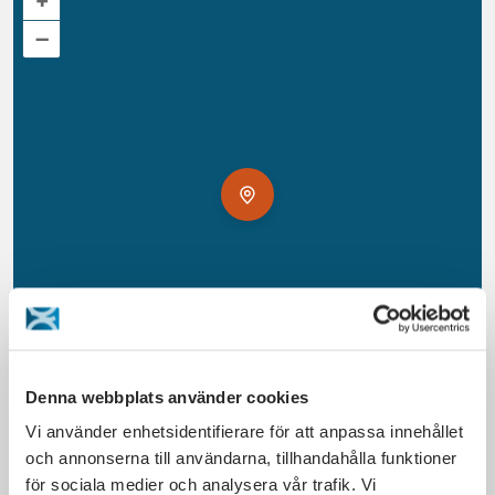
+
–
Denna webbplats använder cookies
© MapTiler
©
OpenStreetMap
contributors.
Vi använder enhetsidentifierare för att anpassa innehållet
och annonserna till användarna, tillhandahålla funktioner
Address
för sociala medier och analysera vår trafik. Vi
Torshamnsgatan 27 164 40 Kista