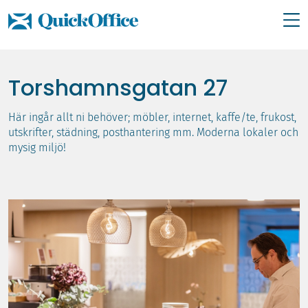
Hoppa
till
Torshamnsgatan 27
innehåll
Här ingår allt ni behöver; möbler, internet, kaffe/te, frukost,
utskrifter, städning, posthantering mm. Moderna lokaler och
mysig miljö!