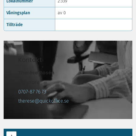
Lokalnummer
2:339
Våningsplan
av 0
Tillträde
Kontakt
Therése Rosén
Uthyrare
0707-87 76 73
therese@quickoffice.se