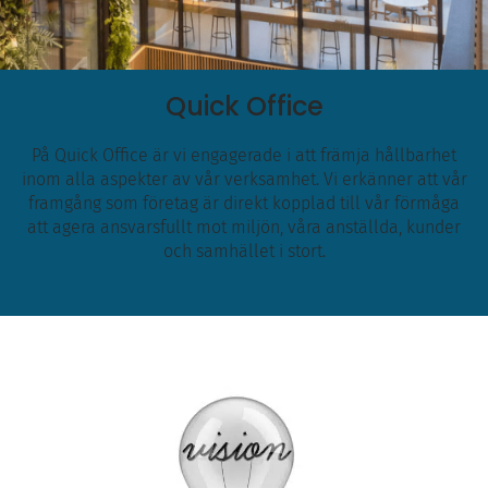
Quick Office
På Quick Office är vi engagerade i att främja hållbarhet
inom alla aspekter av vår verksamhet. Vi erkänner att vår
framgång som företag är direkt kopplad till vår förmåga
att agera ansvarsfullt mot miljön, våra anställda, kunder
och samhället i stort.