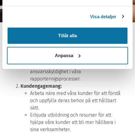
samlat in när du har använt deras tjänster.
Visa detaljer
Transparenta Affärspraktiker:
Tillåt alla
Upprätthålla högsta möjliga standarder för
ärlighet och integritet i alla våra
Anpassa
affärsförbindelser.
Säkerställa öppenhet och
ansvarsskyldighet i våra
rapporteringsprocesser.
Kundengagemang:
Arbeta nära med våra kunder för att förstå
och uppfylla deras behov på ett hållbart
sätt.
Erbjuda utbildning och resurser för att
hjälpa våra kunder att bli mer hållbara i
sina verksamheter.